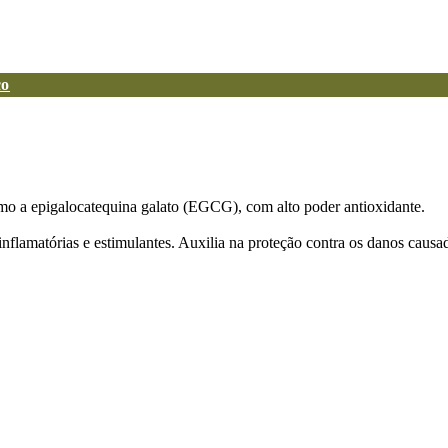
co
mo a epigalocatequina galato (EGCG), com alto poder antioxidante.
-inflamatórias e estimulantes. Auxilia na proteção contra os danos causa