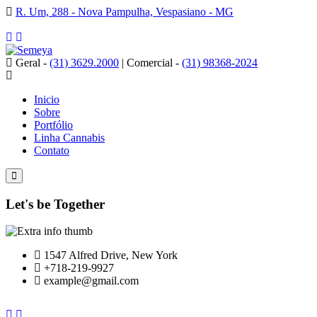
R. Um, 288 - Nova Pampulha, Vespasiano - MG
Geral -
(31) 3629.2000
|
Comercial -
(31) 98368-2024
Inicio
Sobre
Portfólio
Linha Cannabis
Contato
Let's be Together
1547 Alfred Drive, New York
+718-219-9927
example@gmail.com