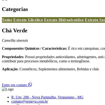
Categorias
Todos
Extrato Glicólico
Extrato Hidroalcoólico
Extrato Se
Chá Verde
Camellia sinensis
Componentes Químicos / Características:
É rico em catequinas, co
Propriedades
: Possui propriedades antioxidantes, adstringentes, anti
contribuir para processos metabólicos, como a termogênese.
Aplicação
: Cosméticos, Suplementos alimentares, Bebidas e chás
Entre em contato
R. Um, 288 - Nova Pampulha, Vespasiano - MG
contato@semeya.com.br